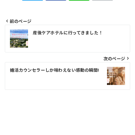
前のページ
投
産後ケアホテルに行ってきました！
稿
ナ
ビ
次のページ
ゲ
婚活カウンセラーしか味わえない感動の瞬間!
ー
シ
ョ
ン