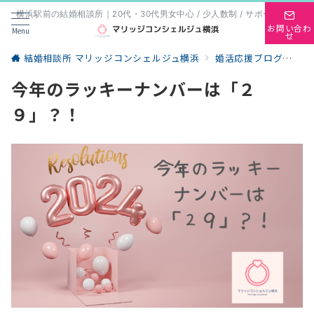
横浜駅前の結婚相談所｜20代・30代男女中心 / 少人数制 / サポート重視
お問い合わ
Menu
せ
結婚相談所 マリッジコンシェルジュ横浜
婚活応援ブログ
婚
今年のラッキーナンバーは「２
９」？！