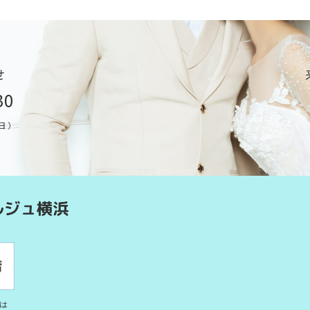
せ
30
曜日）
は