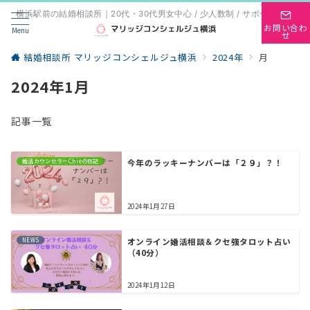
横浜駅前の結婚相談所｜20代・30代男女中心 / 少人数制 / サポート重視
お問い合わ
Menu
せ
結婚相談所 マリッジコンシェルジュ横浜
2024年
月
2024年1月
記事一覧
婚活カウンセラーChieの日記
今年のラッキーナンバーは「２９」？！
2024年1月27日
NEWS
オンライン婚活相談＆クセ強タロット占い
（40分）
2024年1月12日