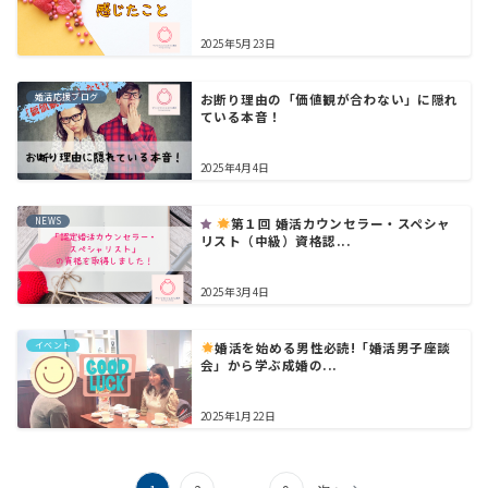
2025年5月23日
婚活応援ブログ
お断り理由の「価値観が合わない」に隠れ
ている本音！
2025年4月4日
NEWS
第１回 婚活カウンセラー・スペシャ
リスト（中級）資格認...
2025年3月4日
イベント
婚活を始める男性必読!「婚活男子座談
会」から学ぶ成婚の...
2025年1月22日