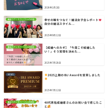
2026年1月2日
婚活カウンセラーChieの日記
幸せの輪をつなぐ！婚活女子会レポート
自分の婚活スタイル...
2025年9月12日
婚活カウンセラーChieの日記
【成婚へのカギ】「今度こそ結婚した
い！」そう覚悟を決めた...
2025年7月28日
NEWS
2025上期のIBJ Awardを受賞しました
2025年7月12日
婚活カウンセラーChieの日記
40代男性成婚者さんのお祝い会で感じたこ
と