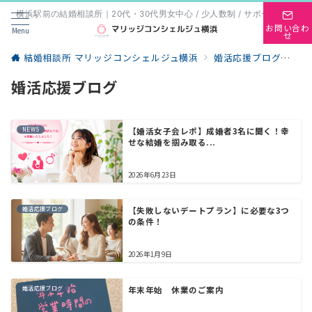
横浜駅前の結婚相談所｜20代・30代男女中心 / 少人数制 / サポート重視
お問い合わ
Menu
せ
結婚相談所 マリッジコンシェルジュ横浜
婚活応援ブログ
婚
婚活応援ブログ
NEWS
【婚活女子会レポ】成婚者3名に聞く！幸
せな結婚を掴み取る...
2026年6月23日
婚活応援ブログ
【失敗しないデートプラン】に必要な3つ
の条件！
2026年1月9日
婚活応援ブログ
年末年始 休業のご案内