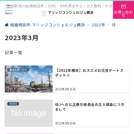
横浜駅前の結婚相談所｜20代・30代男女中心 / 少人数制 / サポート重視
お問い合わ
Menu
せ
結婚相談所 マリッジコンシェルジュ横浜
2023年
月
2023年3月
記事一覧
婚活応援ブログ
【2023年横浜】おススメお花見デートス
ポット
2023年3月31日
NEWS
IBJへの公正取引委員会の立入検査につき
まして
2023年3月25日