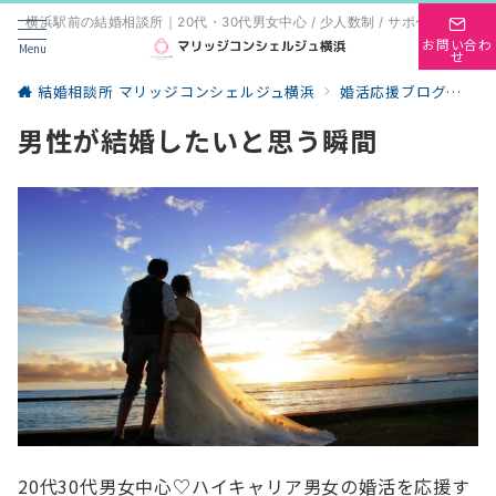
横浜駅前の結婚相談所｜20代・30代男女中心 / 少人数制 / サポート重視
お問い合わ
Menu
せ
結婚相談所 マリッジコンシェルジュ横浜
婚活応援ブログ
婚
男性が結婚したいと思う瞬間
20代30代男女中心♡ハイキャリア男女の婚活を応援す