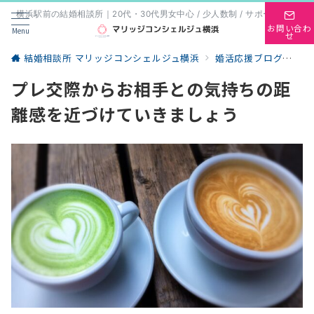
横浜駅前の結婚相談所｜20代・30代男女中心 / 少人数制 / サポート重視
お問い合わ
Menu
せ
結婚相談所 マリッジコンシェルジュ横浜
婚活応援ブログ
婚
プレ交際からお相手との気持ちの距
離感を近づけていきましょう