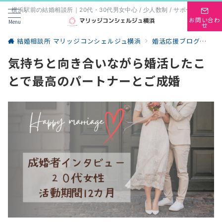
横浜駅前の結婚相談所｜20代・30代男女中心 / 少人数制 / サポート重視
お問い合わ
Menu
せ
結婚相談所 マリッジコンシェルジュ横浜
婚活応援ブログ
成
気持ちと向き合いながら婚活したこ
とで最高のパートナーとご成婚