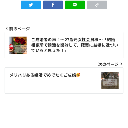
前のページ
投
ご成婚者の声！～27歳元女性会員様～「結婚
稿
相談所で婚活を開始して、確実に結婚に近づい
ていると思えた！」
ナ
ビ
次のページ
ゲ
メリハリある婚活でめでたくご成婚
ー
シ
ョ
ン