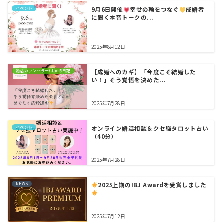
イベント
9月6日開催
幸せの輪をつなぐ
成婚者
に聞く本音トークの...
2025年8月12日
婚活カウンセラーChieの日記
【成婚へのカギ】「今度こそ結婚した
い！」そう覚悟を決めた...
2025年7月28日
イベント
オンライン婚活相談＆クセ強タロット占い
（40分）
2025年7月28日
NEWS
2025上期のIBJ Awardを受賞しました
2025年7月12日